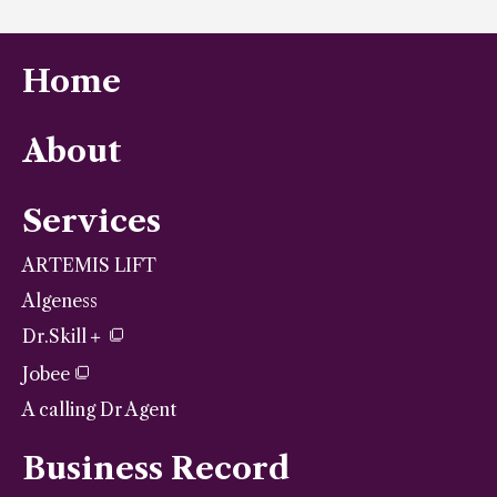
Home
About
Services
ARTEMIS LIFT
Algeness
Dr.Skill＋
Jobee
A calling Dr Agent
Business Record