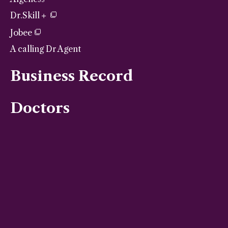
Dr.Skill＋
Jobee
A calling Dr Agent
Business Record
Doctors
Column
Journal
Contact