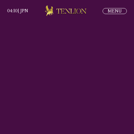
04:10
|
JPN